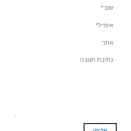
שם:*
אימייל*
אתר:
תגובה