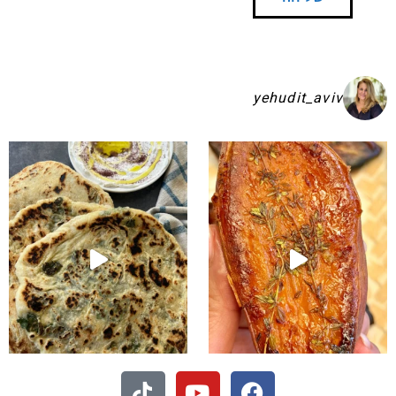
yehudit_aviv
שקיע בפיתות היסטריות