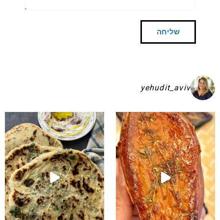
yehudit_aviv
שקיע בפיתות היסטריות