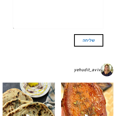
yehudit_aviv
שקיע בפיתות היסטריות