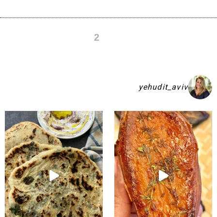
2
1
yehudit_aviv
קיע בפיתות היסטריות