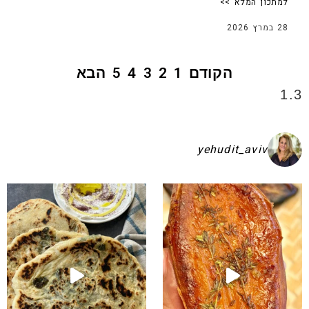
למתכון המלא >>
28 במרץ 2026
הקודם
1
2
3
4
5
הבא
yehudit_aviv
שקיע בפיתות היסטריות