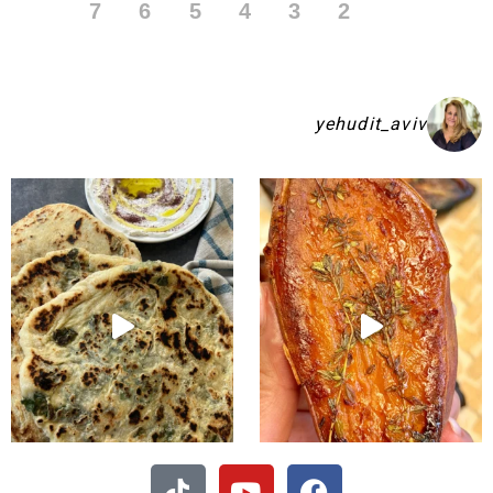
7
6
5
4
3
2
1
yehudit_aviv
קיע בפיתות היסטריות