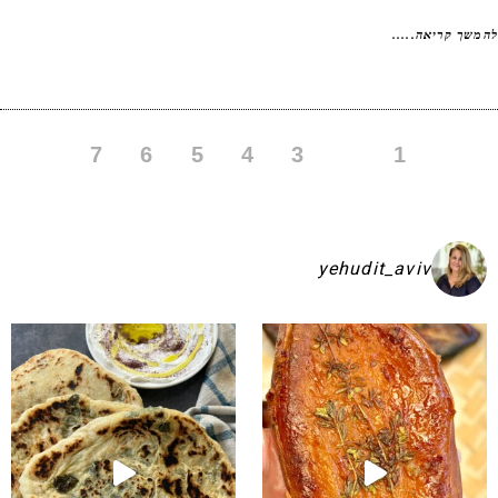
שך קריאה.....
7
6
5
4
3
2
1
yehudit_aviv
קיע בפיתות היסטריות