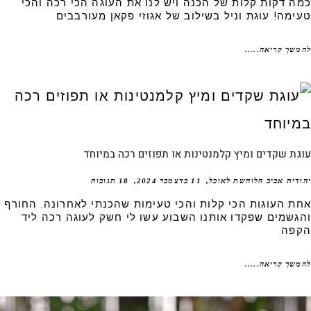
ה דקות קלות של הכנה ויש לנו את העוגה הכי רכה והכי
ימה! עוגת וניל בשילוב של אגוזי פקאן מעורבבים
שך קריאה.....
ת שקדים ומיץ קלמנטינות או תפוזים רכה במיוחד
דית אביב הלוחשת לאוכל
11 בדצמבר 2024
18 תגובות
ת העוגות הכי קלות והכי טעימות שהכנתי לאחרונה. החורף
גשמים שפקדו אותנו השבוע עשו לי חשק לעוגה רכה ליד
פה
שך קריאה.....