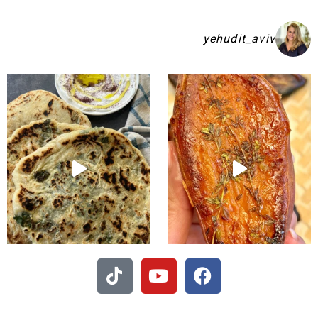
yehudit_aviv
קיע בפיתות היסטריות
- חיתוכיות ריבה וקוקוס